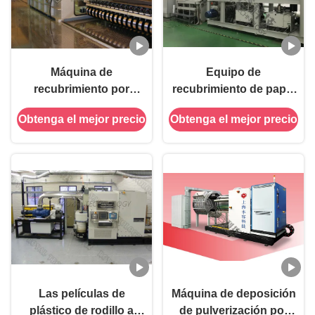
Máquina de
Equipo de
recubrimiento por
recubrimiento de papel
evaporación térmica de
de embalaje con telas
Obtenga el mejor precio
Obtenga el mejor precio
rodillo a rodillo
de vacío de rodillo a
rodillo
Las películas de
Máquina de deposición
plástico de rodillo a
de pulverización por