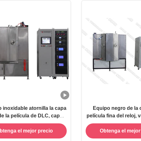
o inoxidable atornilla la capa
Equipo negro de la 
e la película de DLC, capas
película fina del reloj,
las sujeciones PVD de la
que metaliza la farf
btenga el mejor precio
Obtenga el mejor
precisión de los SS
frecuencia interme
máquina