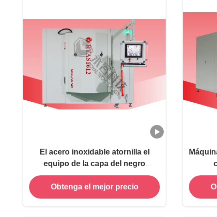
El acero inoxidable atornilla el
Máquina
equipo de la capa del negro
azabache, frecuencia intermedia
recu
Obtenga el mejor precio
O
que farfulla la máquina de la
deposición de la película fina, capa
del grafito PVD