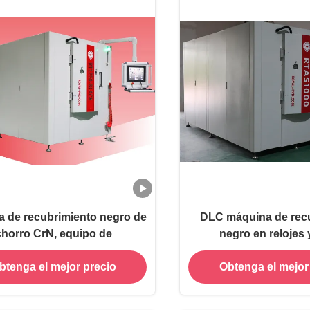
 de recubrimiento negro de
DLC máquina de rec
chorro CrN, equipo de
negro en relojes 
brimiento negro de TiCN
btenga el mejor precio
Obtenga el mejor