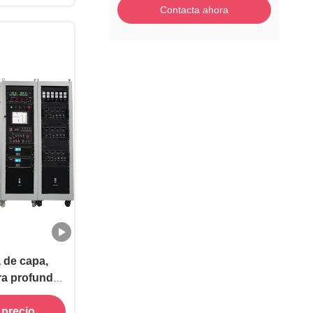
Contacta ahora
 de capa,
ra profunda
 del grafito
 precio