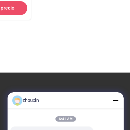
 precio
Nuestra dirección
zhouxin
Dirección
ZONA INDUSTRIAL DEL CAMINO DE 819#
6:41 AM
SONGWEI (N.) SONGJIANG, SHANG HAI, CHINA
201613