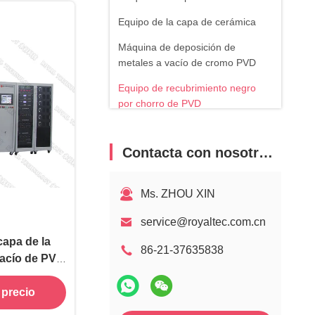
Equipo de la capa de cerámica
Máquina de deposición de
metales a vacío de cromo PVD
Equipo de recubrimiento negro
por chorro de PVD
Equipo de revestimiento de oro
PVD
Contacta con nosotros
Equipo de revestimiento de oro
rosa PVD
Ms. ZHOU XIN
Equipo de recubrimiento
service@royaltec.com.cn
decorativo de arco iris PVD
capa de la
86-21-37635838
Servicio de la capa de PVD
 vacío de PVD
ulla de la
 precio
dia de la