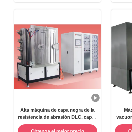
Alta máquina de capa negra de la
Máq
resistencia de abrasión DLC, capas
vacuom
negras profundas
T
Obtenga el mejor precio
O
profu