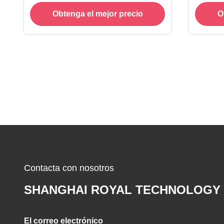
3D parte
ale
Obtenga el mejor precio
O
máqui
puerta
Contacta con nosotros
SHANGHAI ROYAL TECHNOLOGY 
El correo electrónico