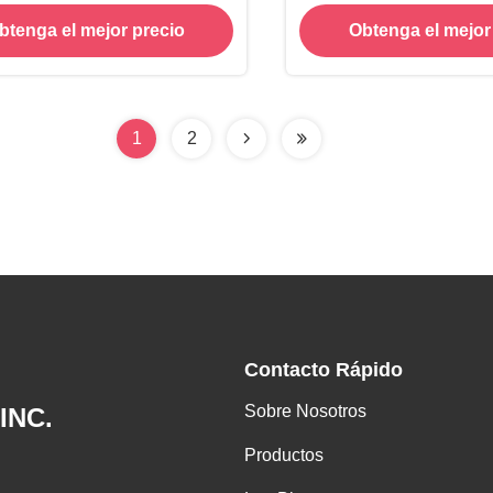
ación de cobre amarillo,
btenga el mejor precio
Obtenga el mejor
na de capa del tirador de
 PVD de la aleación del cinc
1
2
Contacto Rápido
Sobre Nosotros
INC.
Productos