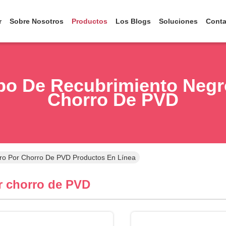
r
Sobre Nosotros
Productos
Los Blogs
Soluciones
Conta
po De Recubrimiento Negr
Chorro De PVD
ro Por Chorro De PVD Productos En Línea
r chorro de PVD