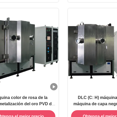
uina color de rosa de la
DLC (C: H) máquina
etalización del oro PVD de
máquina de capa neg
iCN, capas decorativas
de PVD, equipo de capa
btenga el mejor precio
Obtenga el mejor
ndamente negras del CrC,