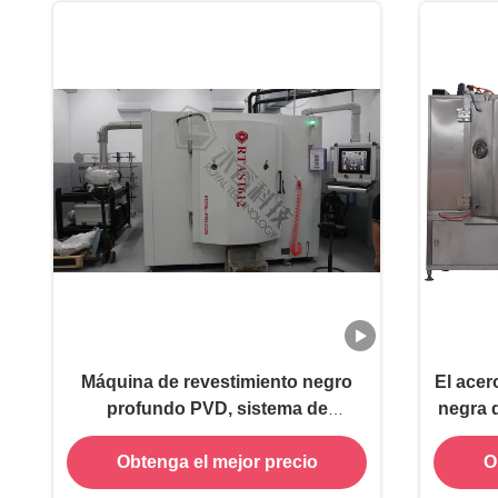
Máquina de revestimiento negro
El acer
profundo PVD, sistema de
negra d
deposición por pulverización MF
de 
Obtenga el mejor precio
O