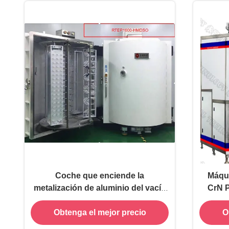
Coche que enciende la
Máqui
metalización de aluminio del vacío
CrN P
de los reflectores PVD, capa de
galjano
Obtenga el mejor precio
O
aluminio de la luz del automóvil,
de capa
capa de la película de la reflexión