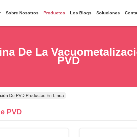
r
Sobre Nosotros
Productos
Los Blogs
Soluciones
Conta
na De La Vacuometalizac
PVD
ción De PVD Productos En Línea
de PVD