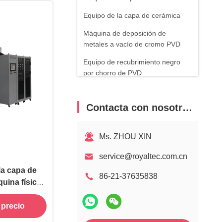
Equipo de la capa de cerámica
Máquina de deposición de
metales a vacío de cromo PVD
Equipo de recubrimiento negro
por chorro de PVD
Equipo de revestimiento de oro
PVD
Contacta con nosotros
Equipo de revestimiento de oro
rosa PVD
Ms. ZHOU XIN
Equipo de recubrimiento
service@royaltec.com.cn
decorativo de arco iris PVD
la capa de
86-21-37635838
Servicio de la capa de PVD
uina física
posición de
 precio
lores