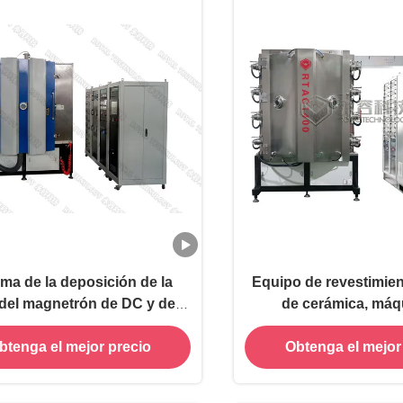
ema de la deposición de la
Equipo de revestimient
a del magnetrón de DC y de la
de cerámica, máq
ncia intermedia, farfulla de
recubrimiento de io
btenga el mejor precio
Obtenga el mejor
cobre, máquina de la
etalización del oro del Au