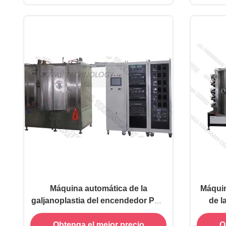
Máquina automática de la
Máquin
galjanoplastia del encendedor PVD
de l
de la aleación del metal, máquina
arcos
Obtenga el mejor precio
O
catódica de la vacuometalización
para la