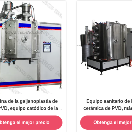
na de la galjanoplastia de
Equipo sanitario de 
VD, equipo catódico de la
cerámica de PVD, máq
plastia del arco, alto sistema
de cepillado de la de
btenga el mejor precio
Obtenga el mejor
 de la película de la dureza
vapor de los co