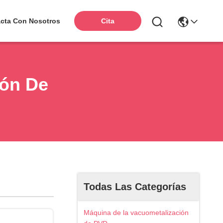
cta Con Nosotros
Cita
ión De
Todas Las Categorías
Máquina de la vacuometalización