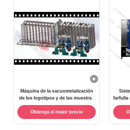
Máquina de la vacuometalización
Sist
de los logotipos y de las muestras
farfull
PVD del coche, el cromar
frecue
Obtenga el mejor precio
O
automotriz del vacío de la cartelera
del logotipo
vacuom