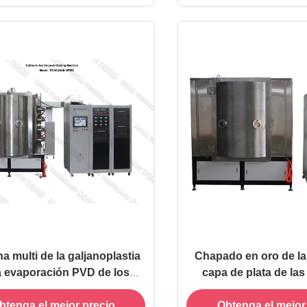
a multi de la galjanoplastia
Chapado en oro de la
a evaporación PVD de los
capa de plata de la
, capas decorativas de PVD
cerámicas, máquin
btenga el mejor precio
Obtenga el mejor
 cerámica del cuarto de baño
galjanoplastia de P