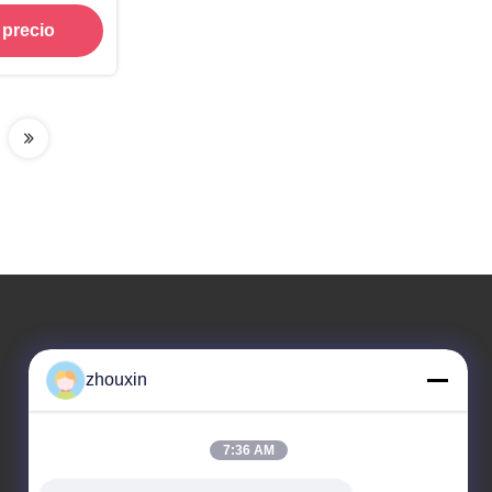
 la aleación
 precio
a que croma
gs
Nuestra dirección
zhouxin
Dirección
ZONA INDUSTRIAL DEL CAMINO DE 819#
7:36 AM
SONGWEI (N.) SONGJIANG, SHANG HAI, CHINA
201613