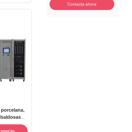
Contacta ahora
 porcelana,
s baldosas
a de la
 precio
vd para el