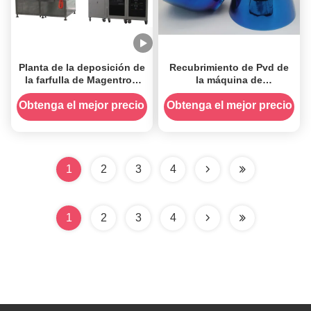
Planta de la deposición de
Recubrimiento de Pvd de
la farfulla de Magentron
la máquina de
del tantalio, máquina de la
recubrimiento de película
galjanoplastia de Chrome
fina azul para productos
Obtenga el mejor precio
Obtenga el mejor precio
Pvd, capa del níquel PVD
de acero inoxidable
1
2
3
4
1
2
3
4