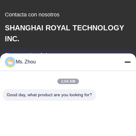
Contacta con nosotros
SHANGHAI ROYAL TECHNOLOGY
INC.
El correo electrónico
Ms. Zhou
service@royaltec.com.cn
1:54 AM
Nuestra dirección
Good day, what product are you looking for?
Dirección
ZONA INDUSTRIAL DEL CAMINO DE 819# SONGWEI (N.)
SONGJIANG, SHANG HAI, CHINA 201613
Teléfono