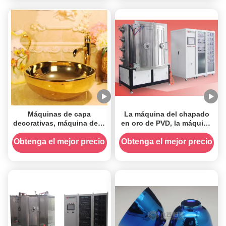
Máquinas de capa
La máquina del chapado
decorativas, máquina de la
en oro de PVD, la máquina
galjanoplastia del arco de
de la galjanoplastia del ion
PVD
para el metal y el ABS
Obtenga el mejor precio
Obtenga el mejor precio
parte, lata de PVD que el
sistema del chapado en
oro en el ABS Chrome
parte