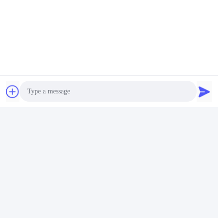
Certification
Certification
Photo
Video Call
Trademark Register
Certification
Audio Call
1